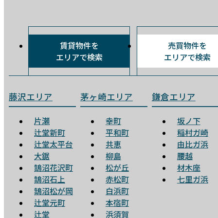
賃貸物件を
売買物件を
エリアで検索
エリアで検索
藤沢エリア
茅ヶ崎エリア
鎌倉エリア
片瀬
幸町
坂ノ下
辻堂新町
平和町
稲村ガ崎
辻堂太平台
共恵
由比ガ浜
大鋸
柳島
腰越
鵠沼花沢町
松が丘
材木座
鵠沼石上
赤松町
七里ガ浜
鵠沼松が岡
白浜町
辻堂元町
本宿町
辻堂
浜須賀