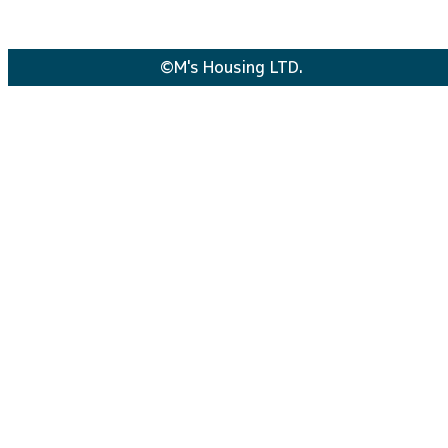
©M's Housing LTD.