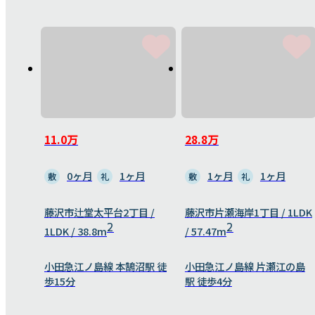
11.0万
28.8万
0ヶ月
1ヶ月
1ヶ月
1ヶ月
敷
礼
敷
礼
藤沢市辻堂太平台2丁目 /
藤沢市片瀬海岸1丁目 / 1LDK
2
2
1LDK / 38.8m
/ 57.47m
小田急江ノ島線 本鵠沼駅 徒
小田急江ノ島線 片瀬江の島
歩15分
駅 徒歩4分