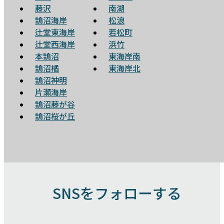
藤沢
南湖
鵠沼海岸
松浪
辻堂東海岸
若松町
辻堂西海岸
浜竹
本鵠沼
東海岸南
鵠沼橘
東海岸北
鵠沼神明
片瀬海岸
鵠沼藤が谷
鵠沼桜が丘
SNSをフォローする