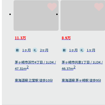
11.3万
8.9万
1ヶ月
2ヶ月
1ヶ月
1ヶ月
敷
礼
敷
礼
茅ヶ崎市浜竹4丁目 / 1LDK /
茅ヶ崎市共恵1丁目 / 1LDK /
2
2
47.31m
46.37m
東海道線 辻堂駅 徒歩10分
東海道線 茅ヶ崎駅 徒歩9分