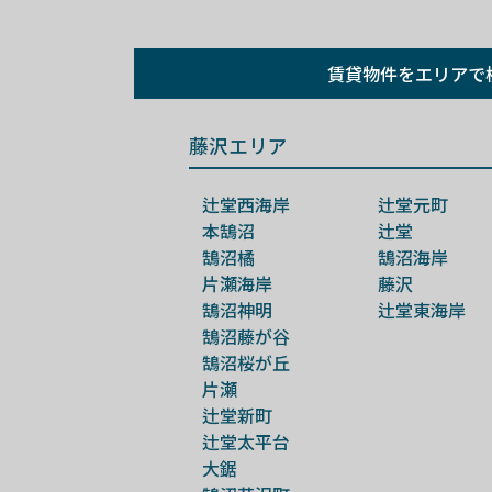
賃貸物件を
エリアで
藤沢エリア
辻堂西海岸
辻堂元町
本鵠沼
辻堂
鵠沼橘
鵠沼海岸
片瀬海岸
藤沢
鵠沼神明
辻堂東海岸
鵠沼藤が谷
鵠沼桜が丘
片瀬
辻堂新町
辻堂太平台
大鋸