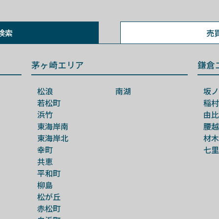
検索
売
茅ヶ崎エリア
鎌倉
松浪
南湖
坂ノ
若松町
稲村
浜竹
由比
東海岸南
腰越
東海岸北
材木
幸町
七里
共恵
平和町
柳島
松が丘
赤松町