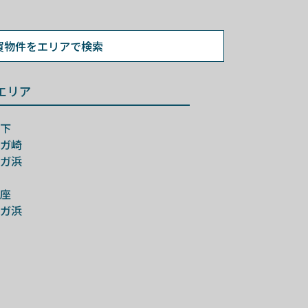
買物件を
エリアで検索
エリア
下
ガ崎
ガ浜
座
ガ浜