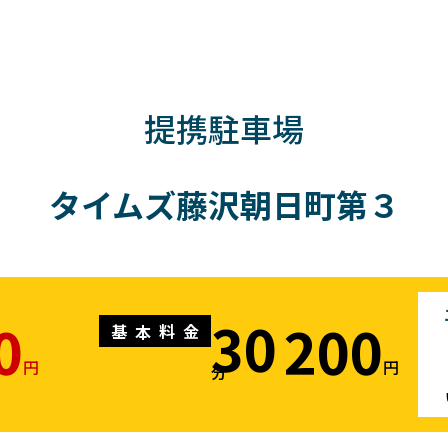
提携駐車場
タイムズ藤沢朝日町第３
30
0
200
基本料金
円
円
分