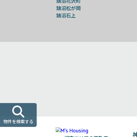
鵠沼花沢町
鵠沼松が岡
鵠沼石上
物件を検索する