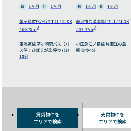
1ヶ月
1ヶ月
1ヶ月
1ヶ月
敷
礼
敷
礼
茅ヶ崎市松が丘2丁目 / 1LDK
藤沢市片瀬海岸1丁目 / 1LDK
2
2
/ 60.75m
/ 57.47m
東海道線 茅ヶ崎駅バス（バ
小田急江ノ島線 片瀬江の島
ス停：ひばりが丘 停歩7分）
駅 徒歩4分
10分
賃貸物件を
売買物件を
エリアで検索
エリアで検索