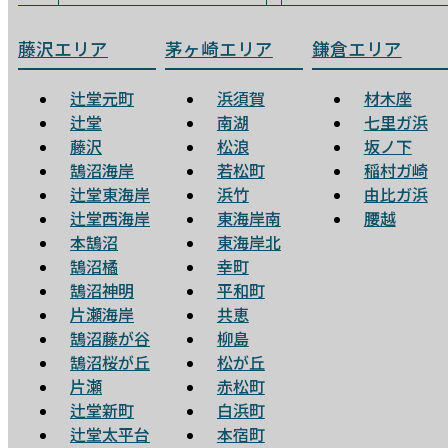
藤沢エリア
茅ヶ崎エリア
鎌倉エリア
辻堂元町
浜須賀
材木座
辻堂
南湖
七里ガ浜
藤沢
松浪
坂ノ下
鵠沼海岸
若松町
稲村ガ崎
辻堂東海岸
浜竹
由比ガ浜
辻堂西海岸
東海岸南
腰越
本鵠沼
東海岸北
鵠沼橘
幸町
鵠沼神明
平和町
片瀬海岸
共恵
鵠沼藤が谷
柳島
鵠沼桜が丘
松が丘
片瀬
赤松町
辻堂新町
白浜町
辻堂太平台
本宿町