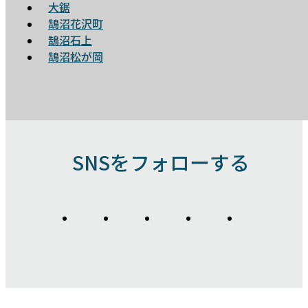
大鋸
鵠沼花沢町
鵠沼石上
鵠沼松が岡
SNSをフォローする