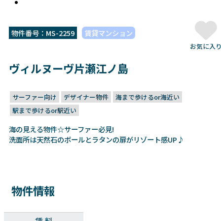
物件番号：MS-2259
賃貸マンション
お気に入
ヴィルヌーヴ片瀬江ノ島
サーファー向け
デザイナー物件
海まで歩けるor海近い
駅まで歩けるor駅近い
海の見える物件☆サーファー必見!
洗面所は天然石のボールとラタンの扉がリゾート感UP♪
物件情報
賃 料