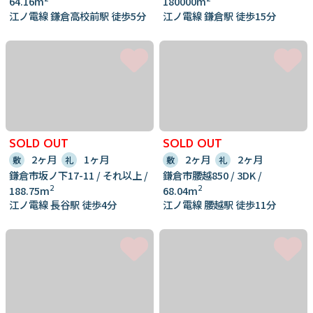
64.16m
180000m
江ノ電線 鎌倉高校前駅 徒歩5分
江ノ電線 鎌倉駅 徒歩15分
SOLD OUT
SOLD OUT
2ヶ月
1ヶ月
2ヶ月
2ヶ月
敷
礼
敷
礼
鎌倉市坂ノ下17-11 / それ以上 /
鎌倉市腰越850 / 3DK /
2
2
188.75m
68.04m
江ノ電線 長谷駅 徒歩4分
江ノ電線 腰越駅 徒歩11分