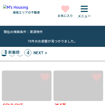
湘南エリアの不動産
お気に入り
メニュー
現在の検索条件：賃貸物件
75件のお部屋が見つかりました。
1
新着順
2
3
4
NEXT >
26.5万