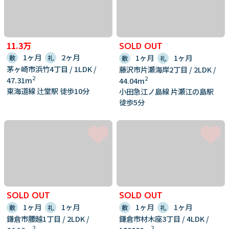
11.3万
SOLD OUT
1ヶ月
2ヶ月
1ヶ月
1ヶ月
敷
礼
敷
礼
茅ヶ崎市浜竹4丁目 / 1LDK /
藤沢市片瀬海岸2丁目 / 2LDK /
2
47.31m
2
44.04m
東海道線 辻堂駅 徒歩10分
小田急江ノ島線 片瀬江の島駅
徒歩5分
SOLD OUT
SOLD OUT
1ヶ月
1ヶ月
1ヶ月
1ヶ月
敷
礼
敷
礼
鎌倉市腰越1丁目 / 2LDK /
鎌倉市材木座3丁目 / 4LDK /
2
2