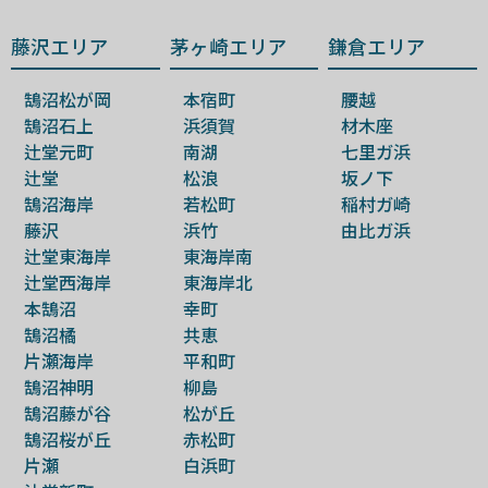
藤沢エリア
茅ヶ崎エリア
鎌倉エリア
鵠沼松が岡
本宿町
腰越
鵠沼石上
浜須賀
材木座
辻堂元町
南湖
七里ガ浜
辻堂
松浪
坂ノ下
鵠沼海岸
若松町
稲村ガ崎
藤沢
浜竹
由比ガ浜
辻堂東海岸
東海岸南
辻堂西海岸
東海岸北
本鵠沼
幸町
鵠沼橘
共恵
片瀬海岸
平和町
鵠沼神明
柳島
鵠沼藤が谷
松が丘
鵠沼桜が丘
赤松町
片瀬
白浜町