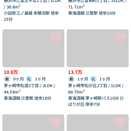
藤沢市辻堂太平台2丁目 / 1LDK
藤沢市辻堂新町1丁目 / 2SLDK /
2
2
/ 38.8m
71.71m
小田急江ノ島線 本鵠沼駅 徒歩
東海道線 辻堂駅 徒歩10分
15分
10.0万
13.7万
0ヶ月
1ヶ月
1ヶ月
1ヶ月
敷
礼
敷
礼
茅ヶ崎市松浪2丁目 / 2LDK /
茅ヶ崎市松が丘2丁目 / 1LDK /
2
2
44.53m
60.75m
東海道線 辻堂駅 徒歩18分
東海道線 茅ヶ崎駅バス10分 ひ
ばりが丘 停歩7分