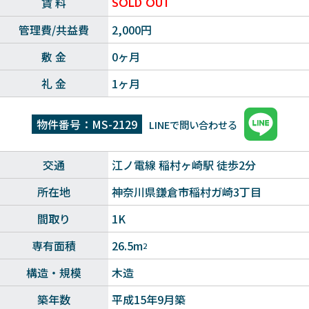
賃 料
SOLD OUT
管理費/共益費
2,000円
敷 金
0ヶ月
礼 金
1ヶ月
物件番号：MS-2129
LINEで問い合わせる
交通
江ノ電線 稲村ヶ崎駅 徒歩2分
所在地
神奈川県鎌倉市稲村ガ崎3丁目
間取り
1K
専有面積
26.5m
2
構造・規模
木造
築年数
平成15年9月築