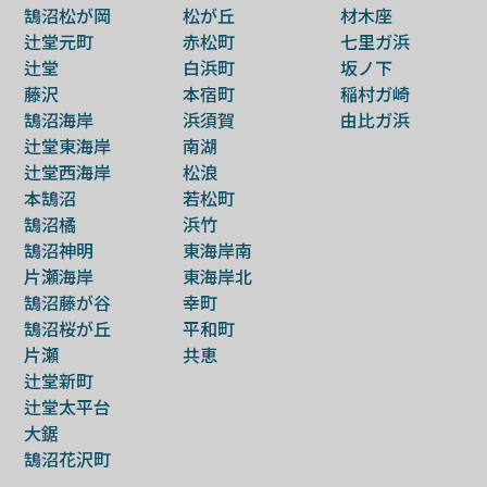
鵠沼松が岡
松が丘
材木座
辻堂元町
赤松町
七里ガ浜
辻堂
白浜町
坂ノ下
藤沢
本宿町
稲村ガ崎
鵠沼海岸
浜須賀
由比ガ浜
辻堂東海岸
南湖
辻堂西海岸
松浪
本鵠沼
若松町
鵠沼橘
浜竹
鵠沼神明
東海岸南
片瀬海岸
東海岸北
鵠沼藤が谷
幸町
鵠沼桜が丘
平和町
片瀬
共恵
辻堂新町
辻堂太平台
大鋸
鵠沼花沢町