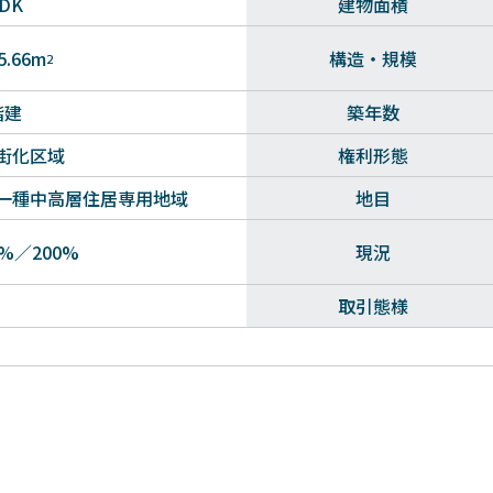
LDK
建物面積
5.66m
構造・規模
2
階建
築年数
街化区域
権利形態
一種中高層住居専用地域
地目
0%／200%
現況
取引態様