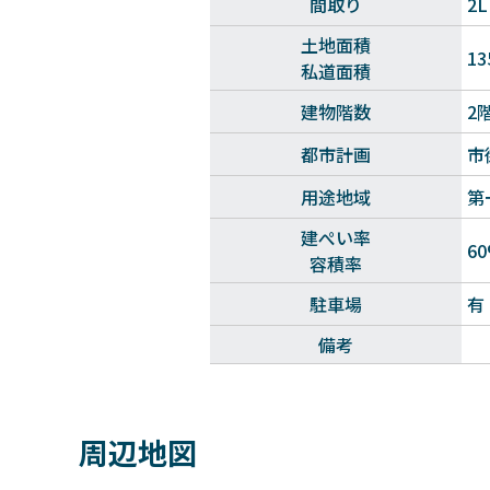
間取り
2
土地面積
13
私道面積
建物階数
2
都市計画
市
用途地域
第
建ぺい率
6
容積率
駐車場
有
備考
周辺地図