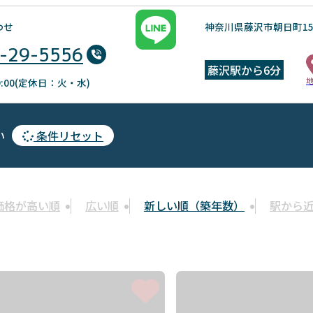
わせ
神奈川県藤沢市朝日町15
-29-5556
藤沢駅から6分
19:00(定休日：火・水)
い
条件リセット
価格が高い順
広い順
新しい順（築年数）
駅から