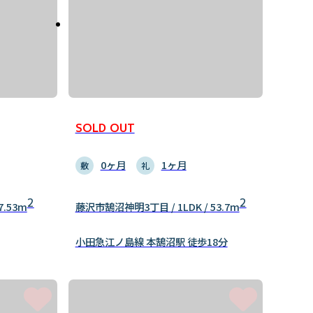
SOLD OUT
0ヶ月
1ヶ月
敷
礼
2
2
7.53m
藤沢市鵠沼神明3丁目 / 1LDK / 53.7m
小田急江ノ島線 本鵠沼駅 徒歩18分