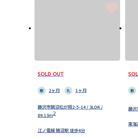
SOLD OUT
SOL
2ヶ月
1ヶ月
敷
礼
敷
藤沢市鵠沼松が岡2-5-14 / 3LDK /
藤沢市
2
89.13m
東海
江ノ電線 鵠沼駅 徒歩4分