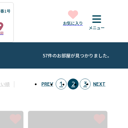
番1号
お気に入り
メニュー
地図
57件のお部屋が見つかりました。
1
2
3
近い順
PREV
NEXT