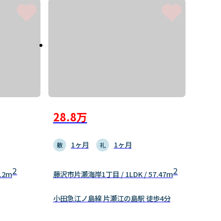
28.8万
1ヶ月
1ヶ月
敷
礼
2
2
12m
藤沢市片瀬海岸1丁目 / 1LDK / 57.47m
小田急江ノ島線 片瀬江の島駅 徒歩4分