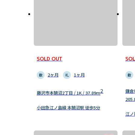
SOLD OUT
SOL
2ヶ月
1ヶ月
敷
礼
敷
2
鎌倉市
藤沢市本鵠沼2丁目 / 1K / 37.89m
205
小田急江ノ島線 本鵠沼駅 徒歩5分
江ノ