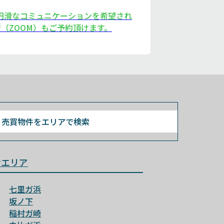
、円滑なコミュニケーションを希望され
（ZOOM）もご予約頂けます。
売買物件を
エリアで検索
倉エリア
七里ガ浜
坂ノ下
稲村ガ崎