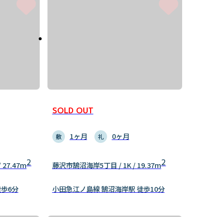
SOLD OUT
1ヶ月
0ヶ月
敷
礼
2
2
 27.47m
藤沢市鵠沼海岸5丁目 / 1K / 19.37m
徒歩6分
小田急江ノ島線 鵠沼海岸駅 徒歩10分