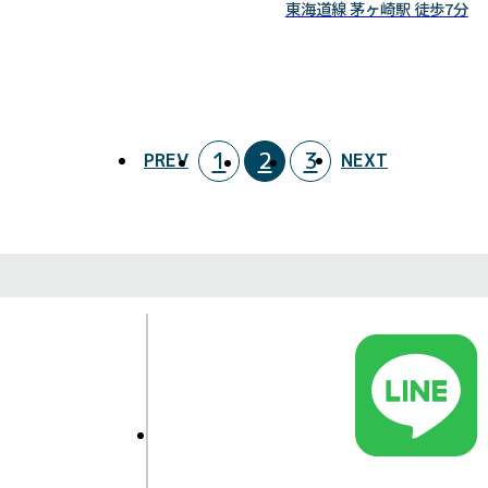
東海道線 茅ヶ崎駅 徒歩7分
1
2
3
PREV
NEXT