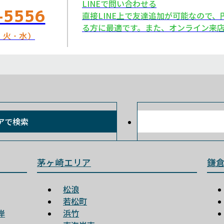
LINEで問い合わせる
-5556
直接LINE上で友達追加が可能なので
る方に最適です。また、オンライン来店
日：火・水）
アで検索
茅ヶ崎エリア
鎌
松浪
若松町
岸
浜竹