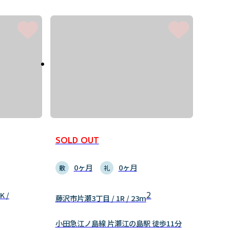
SOLD OUT
0ヶ月
0ヶ月
敷
礼
 /
2
藤沢市片瀬3丁目 / 1R / 23m
小田急江ノ島線 片瀬江の島駅 徒歩11分