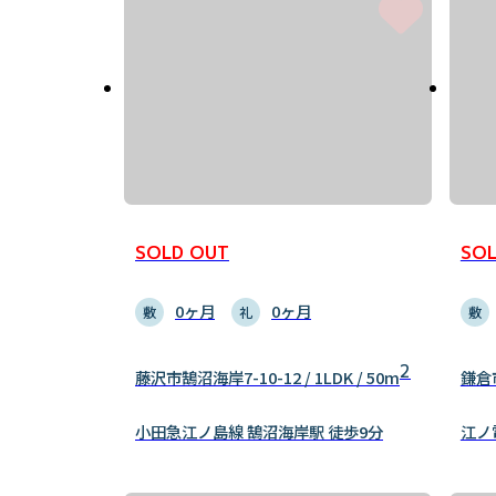
SOLD OUT
SOL
0ヶ月
0ヶ月
敷
礼
敷
2
藤沢市鵠沼海岸7-10-12 / 1LDK / 50m
鎌倉市
小田急江ノ島線 鵠沼海岸駅 徒歩9分
江ノ