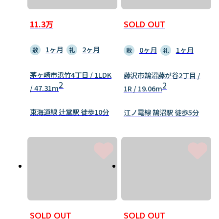
11.3万
SOLD OUT
1ヶ月
2ヶ月
0ヶ月
1ヶ月
敷
礼
敷
礼
茅ヶ崎市浜竹4丁目 / 1LDK
藤沢市鵠沼藤が谷2丁目 /
2
2
/ 47.31m
1R / 19.06m
東海道線 辻堂駅 徒歩10分
江ノ電線 鵠沼駅 徒歩5分
SOLD OUT
SOLD OUT