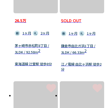
26.5万
SOLD OUT
1ヶ月
2ヶ月
1ヶ月
1ヶ月
敷
礼
敷
礼
茅ヶ崎市赤松町8丁目 /
鎌倉市由比ガ浜1丁目 /
2
2
3LDK / 92.58m
3LDK / 66.33m
東海道線 辻堂駅 徒歩8分
江ノ電線 由比ヶ浜駅 徒歩2
分