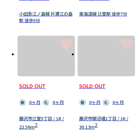
小田急江ノ島線 片瀬江の島
東海道線 辻堂駅 徒歩7分
駅 徒歩5分
SOLD OUT
SOLD OUT
0ヶ月
0ヶ月
0ヶ月
0ヶ月
敷
礼
敷
礼
藤沢市辻堂5丁目 / 1R /
藤沢市鵠沼橘1丁目 / 1K /
2
2
22.56m
30.13m