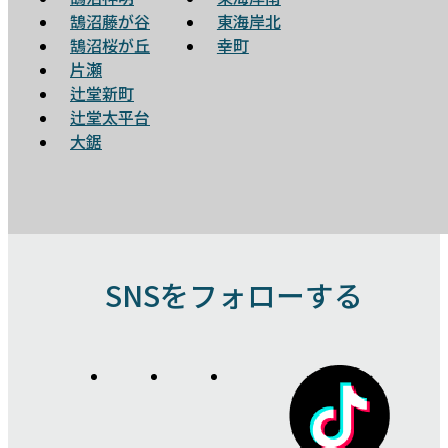
鵠沼藤が谷
東海岸北
鵠沼桜が丘
幸町
片瀬
辻堂新町
辻堂太平台
大鋸
SNSをフォローする