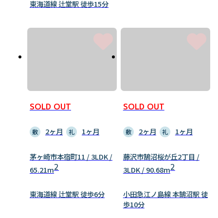
東海道線 辻堂駅 徒歩15分
SOLD OUT
SOLD OUT
2ヶ月
1ヶ月
2ヶ月
1ヶ月
敷
礼
敷
礼
茅ヶ崎市本宿町11 / 3LDK /
藤沢市鵠沼桜が丘2丁目 /
2
2
65.21m
3LDK / 90.68m
東海道線 辻堂駅 徒歩6分
小田急江ノ島線 本鵠沼駅 徒
歩10分