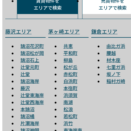
賃貸物件を
売買物件を
エリアで検索
エリアで検索
藤沢エリア
茅ヶ崎エリア
鎌倉エリア
鵠沼花沢町
共恵
由比ガ浜
鵠沼松が岡
平和町
腰越
鵠沼石上
柳島
材木座
辻堂元町
松が丘
七里ガ浜
辻堂
赤松町
坂ノ下
鵠沼海岸
白浜町
稲村ガ崎
藤沢
本宿町
辻堂東海岸
浜須賀
辻堂西海岸
南湖
本鵠沼
松浪
鵠沼橘
若松町
片瀬海岸
浜竹
鵠沼神明
東海岸南