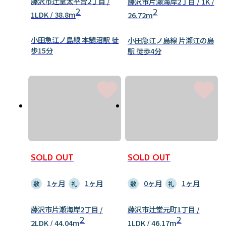
藤沢市辻堂太平台2丁目 /
藤沢市片瀬海岸2丁目 / 1K /
2
2
1LDK / 38.8m
26.72m
小田急江ノ島線 本鵠沼駅 徒
小田急江ノ島線 片瀬江の島
歩15分
駅 徒歩4分
SOLD OUT
SOLD OUT
1ヶ月
1ヶ月
0ヶ月
1ヶ月
敷
礼
敷
礼
藤沢市片瀬海岸2丁目 /
藤沢市辻堂元町1丁目 /
2
2
2LDK / 44.04m
1LDK / 46.17m