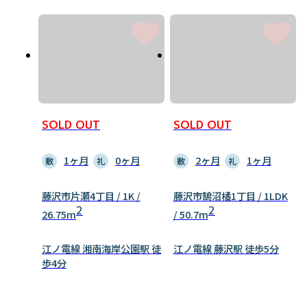
SOLD OUT
SOLD OUT
1ヶ月
0ヶ月
2ヶ月
1ヶ月
敷
礼
敷
礼
藤沢市片瀬4丁目 / 1K /
藤沢市鵠沼橘1丁目 / 1LDK
2
2
26.75m
/ 50.7m
江ノ電線 湘南海岸公園駅 徒
江ノ電線 藤沢駅 徒歩5分
歩4分