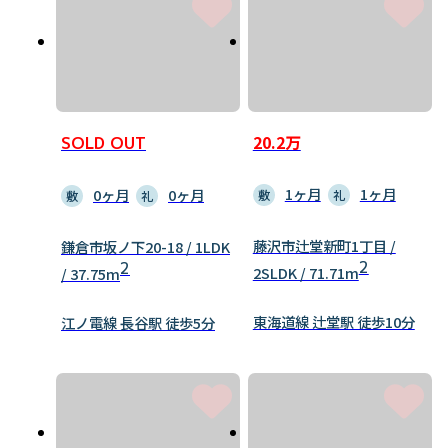
20.2万
SOLD OUT
1ヶ月
1ヶ月
0ヶ月
0ヶ月
敷
礼
敷
礼
藤沢市辻堂新町1丁目 /
鎌倉市坂ノ下20-18 / 1LDK
2
2
2SLDK / 71.71m
/ 37.75m
東海道線 辻堂駅 徒歩10分
江ノ電線 長谷駅 徒歩5分