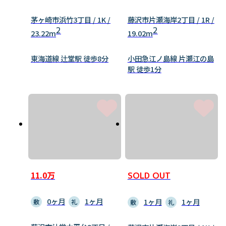
茅ヶ崎市浜竹3丁目 / 1K /
藤沢市片瀬海岸2丁目 / 1R /
2
2
23.22m
19.02m
東海道線 辻堂駅 徒歩8分
小田急江ノ島線 片瀬江の島
駅 徒歩1分
11.0万
SOLD OUT
0ヶ月
1ヶ月
1ヶ月
1ヶ月
敷
礼
敷
礼