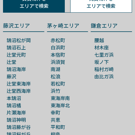
エリアで検索
エリアで検索
藤沢エリア
茅ヶ崎エリア
鎌倉エリア
鵠沼松が岡
赤松町
腰越
鵠沼石上
白浜町
材木座
辻堂元町
本宿町
七里ガ浜
辻堂
浜須賀
坂ノ下
鵠沼海岸
南湖
稲村ガ崎
藤沢
松浪
由比ガ浜
辻堂東海岸
若松町
辻堂西海岸
浜竹
本鵠沼
東海岸南
鵠沼橘
東海岸北
片瀬海岸
幸町
鵠沼神明
共恵
鵠沼藤が谷
平和町
鵠沼桜が丘
柳島