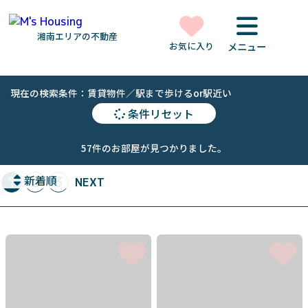
湘南エリアの不動産
お気に入り
メニュー
現在の検索条件：賃貸物件／駅まで歩けるor駅近い
条件リセット
57件のお部屋が見つかりました。
1
新着順
2
3
NEXT