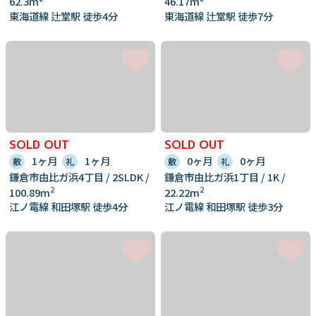
62.3m
46.17m
東海道線 辻堂駅 徒歩4分
東海道線 辻堂駅 徒歩7分
SOLD OUT
SOLD OUT
1ヶ月
1ヶ月
0ヶ月
0ヶ月
敷
礼
敷
礼
鎌倉市由比ガ浜4丁目 / 2SLDK /
鎌倉市由比ガ浜1丁目 / 1K /
2
2
100.89m
22.22m
江ノ電線 和田塚駅 徒歩4分
江ノ電線 和田塚駅 徒歩3分