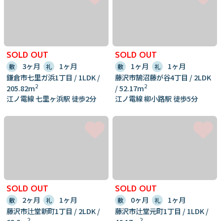
SOLD OUT
SOLD OUT
3ヶ月
1ヶ月
1ヶ月
1ヶ月
敷
礼
敷
礼
鎌倉市七里ガ浜1丁目 / 1LDK /
藤沢市鵠沼藤が谷4丁目 / 2LDK
2
2
205.82m
/ 52.17m
江ノ電線 七里ヶ浜駅 徒歩2分
江ノ電線 柳小路駅 徒歩5分
SOLD OUT
SOLD OUT
2ヶ月
1ヶ月
0ヶ月
1ヶ月
敷
礼
敷
礼
藤沢市辻堂新町1丁目 / 2LDK /
藤沢市辻堂元町1丁目 / 1LDK /
2
2