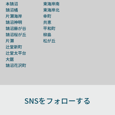
本鵠沼
東海岸南
鵠沼橘
東海岸北
片瀬海岸
幸町
鵠沼神明
共恵
鵠沼藤が谷
平和町
鵠沼桜が丘
柳島
片瀬
松が丘
辻堂新町
辻堂太平台
大鋸
鵠沼花沢町
SNSをフォローする