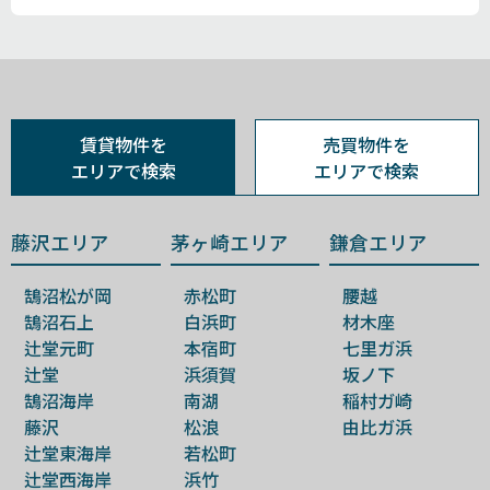
賃貸物件を
売買物件を
エリアで検索
エリアで検索
藤沢エリア
茅ヶ崎エリア
鎌倉エリア
鵠沼松が岡
赤松町
腰越
鵠沼石上
白浜町
材木座
辻堂元町
本宿町
七里ガ浜
辻堂
浜須賀
坂ノ下
鵠沼海岸
南湖
稲村ガ崎
藤沢
松浪
由比ガ浜
辻堂東海岸
若松町
辻堂西海岸
浜竹