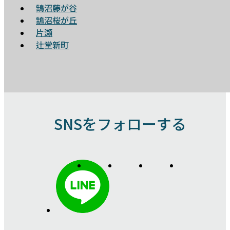
鵠沼藤が谷
鵠沼桜が丘
片瀬
辻堂新町
SNSをフォローする