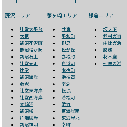
藤沢エリア
茅ヶ崎エリア
鎌倉エリア
辻堂太平台
共恵
坂ノ下
大鋸
平和町
稲村ガ崎
鵠沼花沢町
柳島
由比ガ浜
鵠沼松が岡
松が丘
腰越
鵠沼石上
赤松町
材木座
辻堂元町
白浜町
七里ガ浜
辻堂
本宿町
鵠沼海岸
浜須賀
藤沢
南湖
辻堂東海岸
松浪
辻堂西海岸
若松町
本鵠沼
浜竹
鵠沼橘
東海岸南
片瀬海岸
東海岸北
鵠沼神明
幸町