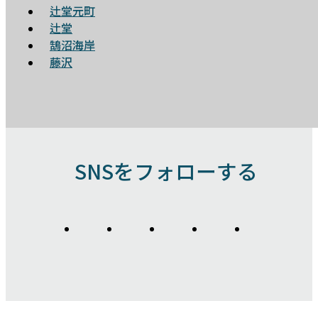
辻堂元町
辻堂
鵠沼海岸
藤沢
SNSをフォローする