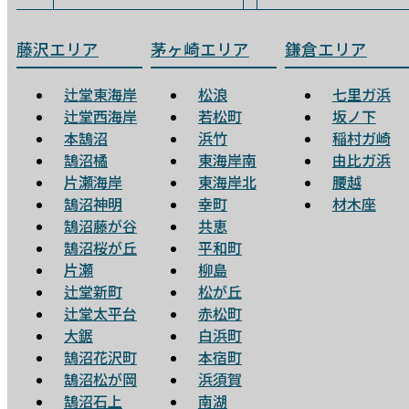
藤沢エリア
茅ヶ崎エリア
鎌倉エリア
辻堂東海岸
松浪
七里ガ浜
辻堂西海岸
若松町
坂ノ下
本鵠沼
浜竹
稲村ガ崎
鵠沼橘
東海岸南
由比ガ浜
片瀬海岸
東海岸北
腰越
鵠沼神明
幸町
材木座
鵠沼藤が谷
共恵
鵠沼桜が丘
平和町
片瀬
柳島
辻堂新町
松が丘
辻堂太平台
赤松町
大鋸
白浜町
鵠沼花沢町
本宿町
鵠沼松が岡
浜須賀
鵠沼石上
南湖