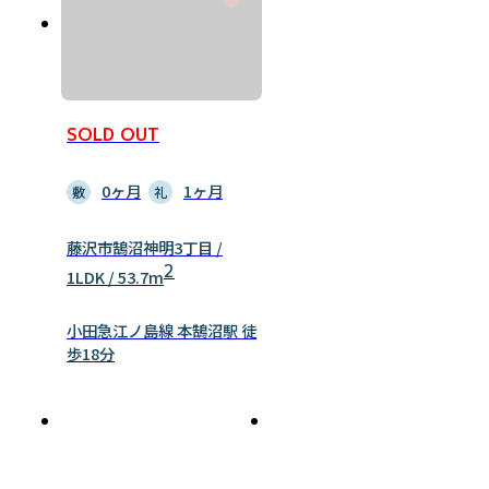
SOLD OUT
0ヶ月
1ヶ月
敷
礼
藤沢市鵠沼神明3丁目 /
2
1LDK / 53.7m
小田急江ノ島線 本鵠沼駅 徒
歩18分