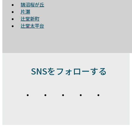
鵠沼桜が丘
片瀬
辻堂新町
辻堂太平台
SNSをフォローする