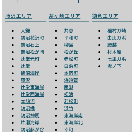
藤沢エリア
茅ヶ崎エリア
鎌倉エリア
大鋸
共恵
稲村ガ崎
鵠沼花沢町
平和町
由比ガ浜
鵠沼石上
柳島
腰越
鵠沼松が岡
松が丘
材木座
辻堂元町
赤松町
七里ガ浜
辻堂
白浜町
坂ノ下
鵠沼海岸
本宿町
藤沢
浜須賀
辻堂東海岸
南湖
辻堂西海岸
松浪
本鵠沼
若松町
鵠沼橘
浜竹
鵠沼神明
東海岸南
片瀬海岸
東海岸北
鵠沼藤が谷
幸町