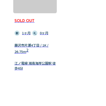
SOLD OUT
1ヶ月
0ヶ月
敷
礼
藤沢市片瀬4丁目 / 1K /
2
26.75m
江ノ電線 湘南海岸公園駅 徒
歩4分