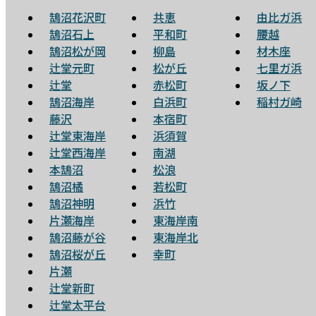
鵠沼花沢町
共恵
由比ガ浜
鵠沼石上
平和町
腰越
鵠沼松が岡
柳島
材木座
辻堂元町
松が丘
七里ガ浜
辻堂
赤松町
坂ノ下
鵠沼海岸
白浜町
稲村ガ崎
藤沢
本宿町
辻堂東海岸
浜須賀
辻堂西海岸
南湖
本鵠沼
松浪
鵠沼橘
若松町
鵠沼神明
浜竹
片瀬海岸
東海岸南
鵠沼藤が谷
東海岸北
鵠沼桜が丘
幸町
片瀬
辻堂新町
辻堂太平台