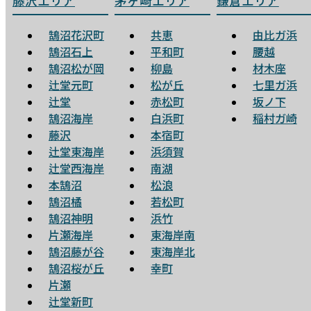
藤沢エリア
茅ヶ崎エリア
鎌倉エリア
鵠沼花沢町
共恵
由比ガ浜
鵠沼石上
平和町
腰越
鵠沼松が岡
柳島
材木座
辻堂元町
松が丘
七里ガ浜
辻堂
赤松町
坂ノ下
鵠沼海岸
白浜町
稲村ガ崎
藤沢
本宿町
辻堂東海岸
浜須賀
辻堂西海岸
南湖
本鵠沼
松浪
鵠沼橘
若松町
鵠沼神明
浜竹
片瀬海岸
東海岸南
鵠沼藤が谷
東海岸北
鵠沼桜が丘
幸町
片瀬
辻堂新町