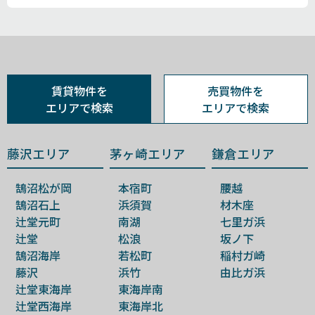
賃貸物件を
売買物件を
エリアで検索
エリアで検索
藤沢エリア
茅ヶ崎エリア
鎌倉エリア
鵠沼松が岡
本宿町
腰越
鵠沼石上
浜須賀
材木座
辻堂元町
南湖
七里ガ浜
辻堂
松浪
坂ノ下
鵠沼海岸
若松町
稲村ガ崎
藤沢
浜竹
由比ガ浜
辻堂東海岸
東海岸南
辻堂西海岸
東海岸北