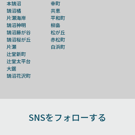
本鵠沼
幸町
鵠沼橘
共恵
片瀬海岸
平和町
鵠沼神明
柳島
鵠沼藤が谷
松が丘
鵠沼桜が丘
赤松町
片瀬
白浜町
辻堂新町
辻堂太平台
大鋸
鵠沼花沢町
SNSをフォローする