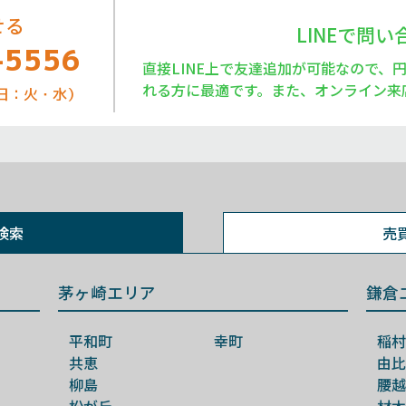
せる
LINEで問
-5556
直接LINE上で友達追加が可能なので、
れる方に最適です。また、オンライン来
定休日：火・水）
検索
売
茅ヶ崎エリア
鎌倉
平和町
幸町
稲村
共恵
由比
柳島
腰越
松が丘
材木