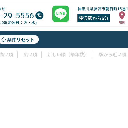
わせ
神奈川県藤沢市朝日町15番
-29-5556
藤沢駅から6分
19:00(定休日：火・水)
地図
条件リセット
高い順
広い順
新しい順（築年数）
駅から近い順