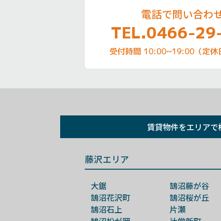
電話で問い合わ
TEL.0466-29
受付時間 10:00~19:00（
賃貸物件を
エリアで
藤沢エリア
大鋸
鵠沼藤が谷
鵠沼花沢町
鵠沼桜が丘
鵠沼石上
片瀬
鵠沼松が岡
辻堂新町