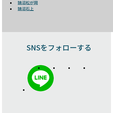
鵠沼松が岡
鵠沼石上
SNSをフォローする