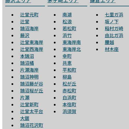
藤沢エリア
茅ヶ崎エリア
鎌倉エリア
辻堂元町
南湖
七里ガ浜
辻堂
松浪
坂ノ下
鵠沼海岸
若松町
稲村ガ崎
藤沢
浜竹
由比ガ浜
辻堂東海岸
東海岸南
腰越
辻堂西海岸
東海岸北
材木座
本鵠沼
幸町
鵠沼橘
共恵
片瀬海岸
平和町
鵠沼神明
柳島
鵠沼藤が谷
松が丘
鵠沼桜が丘
赤松町
片瀬
白浜町
辻堂新町
本宿町
辻堂太平台
浜須賀
大鋸
鵠沼花沢町