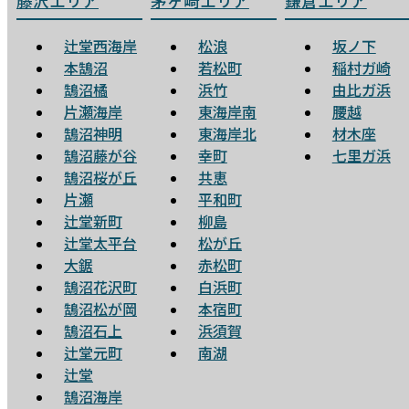
藤沢エリア
茅ヶ崎エリア
鎌倉エリア
辻堂西海岸
松浪
坂ノ下
本鵠沼
若松町
稲村ガ崎
鵠沼橘
浜竹
由比ガ浜
片瀬海岸
東海岸南
腰越
鵠沼神明
東海岸北
材木座
鵠沼藤が谷
幸町
七里ガ浜
鵠沼桜が丘
共恵
片瀬
平和町
辻堂新町
柳島
辻堂太平台
松が丘
大鋸
赤松町
鵠沼花沢町
白浜町
鵠沼松が岡
本宿町
鵠沼石上
浜須賀
辻堂元町
南湖
辻堂
鵠沼海岸