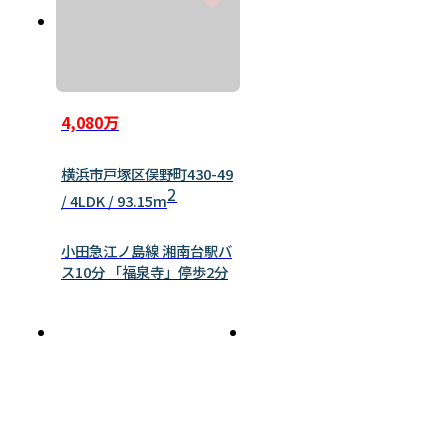
4,080万
横浜市戸塚区俣野町430-49
2
/ 4LDK / 93.15m
小田急江ノ島線 湘南台駅バ
ス10分 「福泉寺」停歩2分