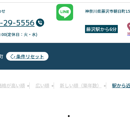
わせ
神奈川県藤沢市朝日町15
-29-5556
藤沢駅から6分
19:00(定休日：火・水)
町
条件リセット
価格が高い順
広い順
新しい順（築年数）
駅から