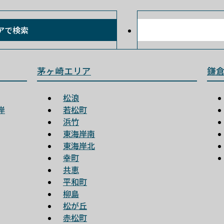
アで検索
茅ヶ崎エリア
鎌
松浪
岸
若松町
浜竹
東海岸南
東海岸北
幸町
共恵
平和町
柳島
松が丘
赤松町