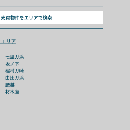
売買物件を
エリアで検索
倉エリア
七里ガ浜
坂ノ下
稲村ガ崎
由比ガ浜
腰越
材木座