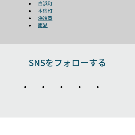
白浜町
本宿町
浜須賀
南湖
SNSをフォローする