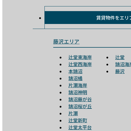
賃貸物件を
エリ
藤沢エリア
辻堂東海岸
辻堂
辻堂西海岸
鵠沼海
本鵠沼
藤沢
鵠沼橘
片瀬海岸
鵠沼神明
鵠沼藤が谷
鵠沼桜が丘
片瀬
辻堂新町
辻堂太平台