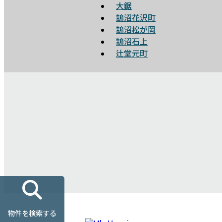
大鋸
鵠沼花沢町
鵠沼松が岡
鵠沼石上
辻堂元町
物件を検索する