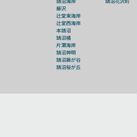
鵠沼海岸
鵠沼花沢町
藤沢
辻堂東海岸
辻堂西海岸
本鵠沼
鵠沼橘
片瀬海岸
鵠沼神明
鵠沼藤が谷
鵠沼桜が丘