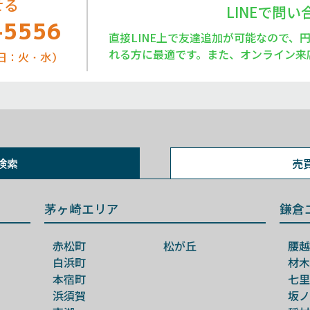
せる
LINEで問
-5556
直接LINE上で友達追加が可能なので、
れる方に最適です。また、オンライン来
定休日：火・水）
検索
売
茅ヶ崎エリア
鎌倉
赤松町
松が丘
腰越
白浜町
材木
本宿町
七里
浜須賀
坂ノ