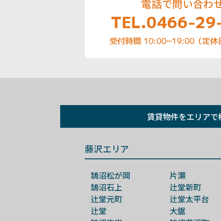
電話で問い合わ
TEL.0466-29
受付時間 10:00~19:00（
賃貸物件を
エリアで
藤沢エリア
鵠沼松が岡
片瀬
鵠沼石上
辻堂新町
辻堂元町
辻堂太平台
辻堂
大鋸