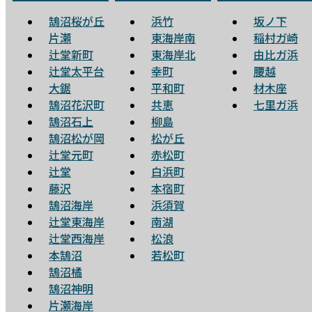
鵠沼桜が丘
浜竹
坂ノ下
片瀬
東海岸南
稲村ガ崎
辻堂新町
東海岸北
由比ガ浜
辻堂太平台
幸町
腰越
大鋸
平和町
材木座
鵠沼花沢町
共恵
七里ガ浜
鵠沼石上
柳島
鵠沼松が岡
松が丘
辻堂元町
赤松町
辻堂
白浜町
藤沢
本宿町
鵠沼海岸
浜須賀
辻堂東海岸
南湖
辻堂西海岸
松浪
本鵠沼
若松町
鵠沼橘
鵠沼神明
片瀬海岸