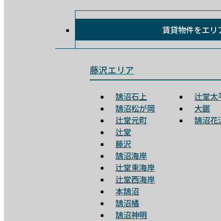
賃貸物件を
エリ
藤沢エリア
鵠沼石上
辻堂太
鵠沼松が岡
大鋸
辻堂元町
鵠沼花
辻堂
藤沢
鵠沼海岸
辻堂東海岸
辻堂西海岸
本鵠沼
鵠沼橘
鵠沼神明