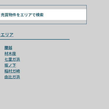
売買物件を
エリアで検索
倉エリア
腰越
材木座
七里ガ浜
坂ノ下
稲村ガ崎
由比ガ浜