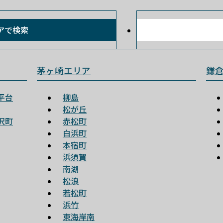
アで検索
茅ヶ崎エリア
鎌
平台
柳島
松が丘
沢町
赤松町
白浜町
本宿町
浜須賀
南湖
松浪
若松町
浜竹
東海岸南