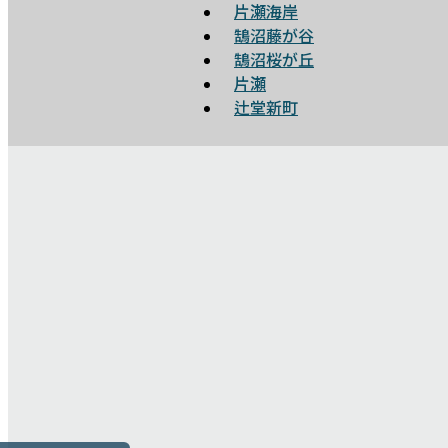
片瀬海岸
鵠沼藤が谷
鵠沼桜が丘
片瀬
辻堂新町