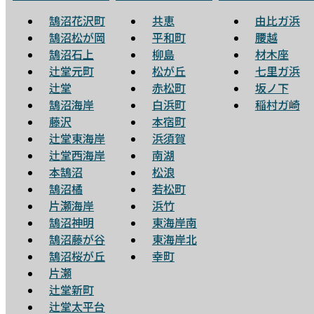
鵠沼花沢町
共恵
由比ガ浜
鵠沼松が岡
平和町
腰越
鵠沼石上
柳島
材木座
辻堂元町
松が丘
七里ガ浜
辻堂
赤松町
坂ノ下
鵠沼海岸
白浜町
稲村ガ崎
藤沢
本宿町
辻堂東海岸
浜須賀
辻堂西海岸
南湖
本鵠沼
松浪
鵠沼橘
若松町
片瀬海岸
浜竹
鵠沼神明
東海岸南
鵠沼藤が谷
東海岸北
鵠沼桜が丘
幸町
片瀬
辻堂新町
辻堂太平台